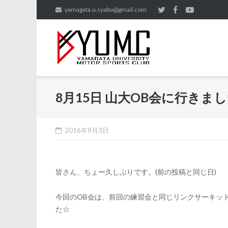
Skip
yamagata.u.syabu@gmail.com
to
content
8月15日 山大OB会に行きま
2016年9月3日
皆さん、ちょー久しぶりです。(前の投稿と同じ日)
今回のOB会は、前回の練習会と同じリンクサーキッ
た☆