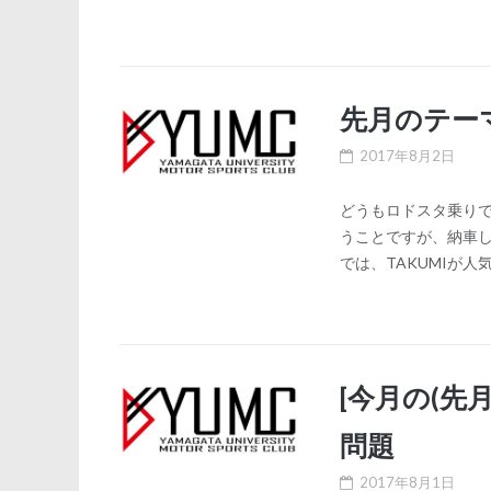
先月のテー
2017年8月2日
どうもロドスタ乗りで
うことですが、納車
では、TAKUMIが人
[今月の(先
問題
2017年8月1日