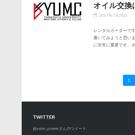
オイル交換
2017年7月28日
レンタルカーターで
書いてみようと思いま
に非常に重要です。オ
1
投
稿
の
TWITTER
ペ
@yumc_powerさんのツイート