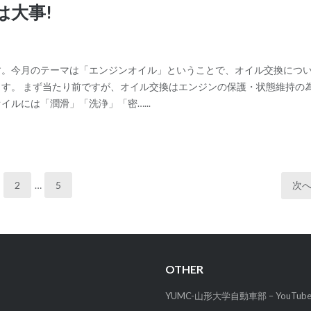
は大事!
す。今月のテーマは「エンジンオイル」ということで、オイル交換につ
す。 まず当たり前ですが、オイル交換はエンジンの保護・状態維持の
イルには「潤滑」「洗浄」「密…...
2
…
5
次
OTHER
YUMC-山形大学自動車部 – YouTub