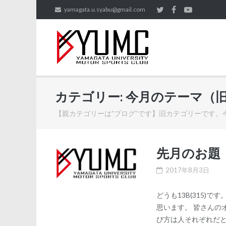
Skip
yamagata.u.syabu@gmail.com
to
content
カテゴリー:
今月のテーマ（
【親カテゴリーは”ブログ”です】旧カテゴリーです
先月のお題
2017年8月3日
どうも13B(315
思います。 皆さんの
び方は人それぞれだと思