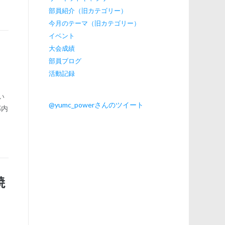
部員紹介（旧カテゴリー）
今月のテーマ（旧カテゴリー）
イベント
大会成績
部員ブログ
活動記録
い
@yumc_powerさんのツイート
部内
焼