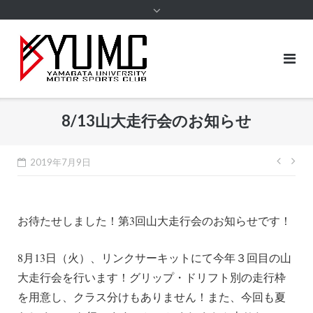
content
8/13山大走行会のお知らせ
投
2019年7月9日
稿
ナ
お待たせしました！第3回山大走行会のお知らせです！
ビ
ゲ
8月13日（火）、リンクサーキットにて今年３回目の山
ー
大走行会を行います！
グリップ・ドリフト別の走行枠
シ
を用意し、クラス分けもありません！また、今回も夏
ョ