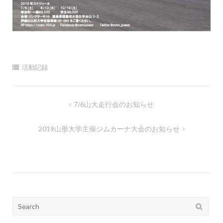
活動記録
投
7/6山大走行会のお知らせ
稿
2019山形大学主催ジムカーナ大会のお知らせ
ナ
ビ
ゲ
ー
シ
Search
ョ
for: