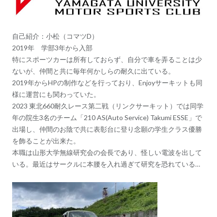
自己紹介：小松（コマツD）
2019年 学部3年から入部
特にスポーツカーは所有しておらず、自分で車を弄ることは少
ないが、仲間と共に毎年何かしらの耐久に出ている。
2019年からHPの制作などを行っており、Enjoyサーキットも同
様に運営にも関わっていた。
2023 東北660耐久レース第二戦（リンクサーキット）では同学
年の院生3名のチーム「210 AS(Auto Service) Takumi ESSE」で
出場し、仲間のお陰で共に表彰台に登り念願の学生クラス優勝
を飾ることが出来た。
本職は山形大学無線研究会の会長であり、怪しい電波を出して
いる。最近はサークルに本腰を入れ過ぎて研究を恐れている…