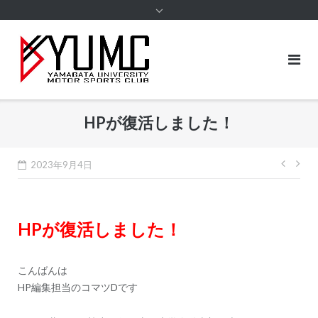
content
HPが復活しました！
投
2023年9月4日
稿
ナ
HPが復活しました！
ビ
ゲ
ー
こんばんは
HP編集担当のコマツDです
シ
ョ