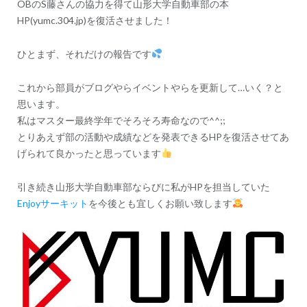
OBのS藤さんの協力を得て山形大学自動車部の本
ン
HP(yumc.304.jp)を復活させました！
ひとまず、それだけの報告です
これから部員がブログやらイベントやらを更新して…いく？と
思います。
私はマスター最終学年でそろそろ寿命なので^^;;
とりあえず部の活動や成績などを発表できるHPを復活させてあ
げられて良かったと思っています
引き続き山形大学自動車部ならびに私がHPを担当していた
Enjoyサーキット
を今後とも宜しくお願い致します