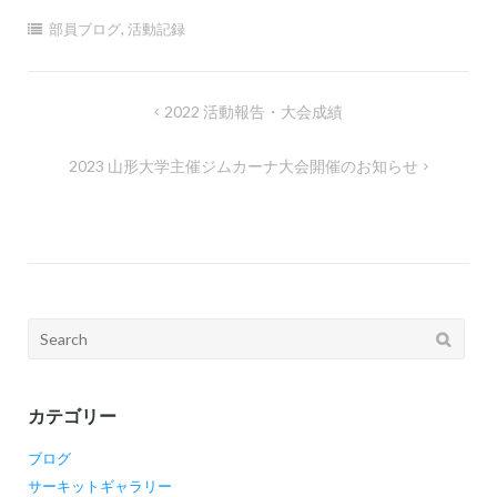
部員ブログ
,
活動記録
投
2022 活動報告・大会成績
稿
2023 山形大学主催ジムカーナ大会開催のお知らせ
ナ
ビ
ゲ
ー
シ
Search
ョ
for:
ン
カテゴリー
ブログ
サーキットギャラリー