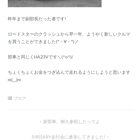
ン
昨年まで副部長だった者です!
ロードスターのクラッシュから早一年、ようやく新しいクルマ
を買うことができました(*・∀・*)ノ
部車と同じくHA23Vです＼(^o^)/
ちょくちょくお金をつぎ込んで走れるようにしようと思います
m(__)m
ブログ
投
新部車、耐久参戦したってよ
稿
5/8日ARY走行会に参加してきました!