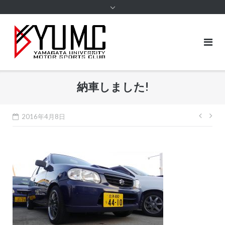
content
納車しました!
投
2016年4月8日
稿
ナ
ビ
ゲ
ー
シ
ョ