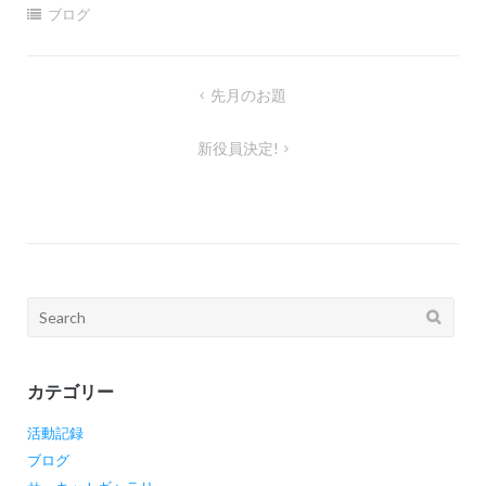
ブログ
投
先月のお題
稿
新役員決定!
ナ
ビ
ゲ
ー
シ
Search
ョ
for:
ン
カテゴリー
活動記録
ブログ