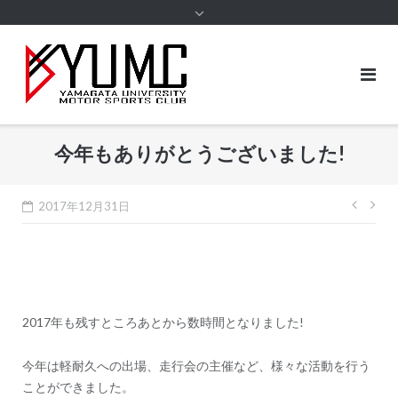
content
今年もありがとうございました!
投
2017年12月31日
稿
ナ
ビ
ゲ
2017年も残すところあとから数時間となりました!
ー
シ
今年は軽耐久への出場、走行会の主催など、様々な活動を行う
ことができました。
ョ