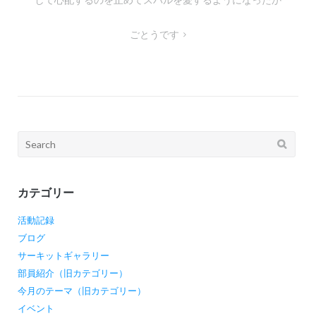
稿
ン
ナ
ごとうです
ビ
ゲ
ー
シ
ョ
Search
ン
for:
カテゴリー
活動記録
ブログ
サーキットギャラリー
部員紹介（旧カテゴリー）
今月のテーマ（旧カテゴリー）
イベント