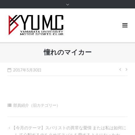
content
憧れのマイカー
投
2017年5月30日
稿
ナ
ビ
ゲ
部員紹介（旧カテゴリー）
ー
シ
投
【今月のテーマ】スバリストの異常な愛情 または私は如何に
ョ
して心配するのを止めてスバルを愛するようになったか