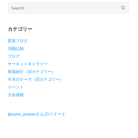
シ
Search
ョ
for:
ン
カテゴリー
部員ブログ
活動記録
ブログ
サーキットギャラリー
部員紹介（旧カテゴリー）
今月のテーマ（旧カテゴリー）
イベント
大会成績
@yumc_powerさんのツイート