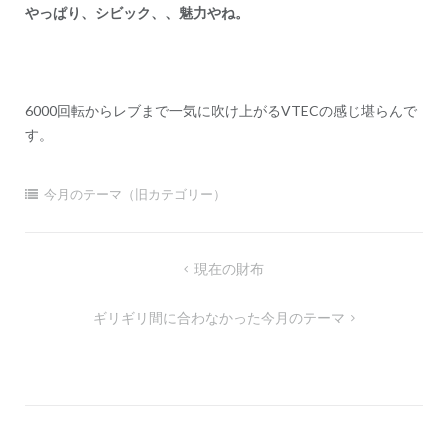
やっぱり、シビック、、魅力やね。
ン
6000回転からレブまで一気に吹け上がるVTECの感じ堪らんで
す。
今月のテーマ（旧カテゴリー）
投
現在の財布
稿
ギリギリ間に合わなかった今月のテーマ
ナ
ビ
ゲ
ー