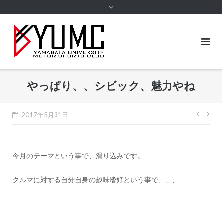
content
やっぱり、、シビック、魅力やね
投
2017年5月31日
稿
ナ
今月のテーマという事で、滑り込みです。
ビ
ゲ
クルマに対する自分自身の趣味嗜好という事で、、、
ー
シ
ョ