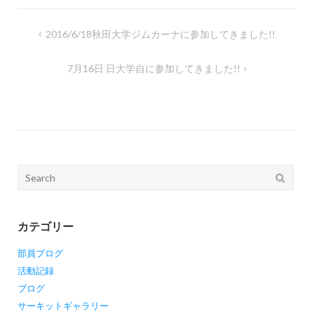
投
2016/6/18秋田大学ジムカーナに参加してきました!!
稿
7月16日 日大学自に参加してきました!!
ナ
ビ
ゲ
ー
シ
Search
ョ
for:
ン
カテゴリー
部員ブログ
活動記録
ブログ
サーキットギャラリー