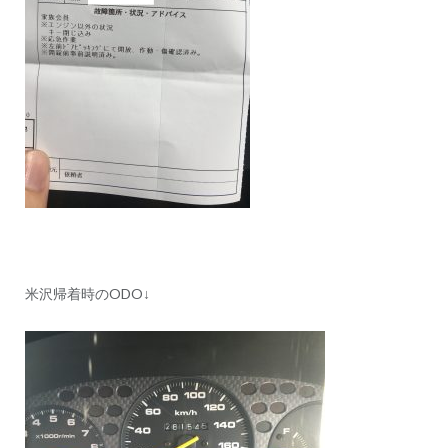
米沢帰着時のODO↓