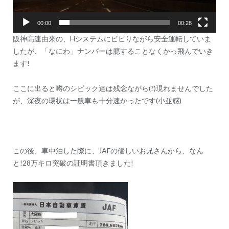
00:00
00:28
阪神高速由来の、Hシステムにビビりながら安全運転していま
したが、「なにわ」ナンバーは臆することなくかっ飛んでいき
ます!
ここに出ると噂のシビック達は残念ながら(?)現れませんでした
が、深夜の環状は一般車も十分速かったです(小並感)
この後、車中泊した際に、JAFの優しいお兄さんから、なん
と!28万キロ突破の証明書頂きました!