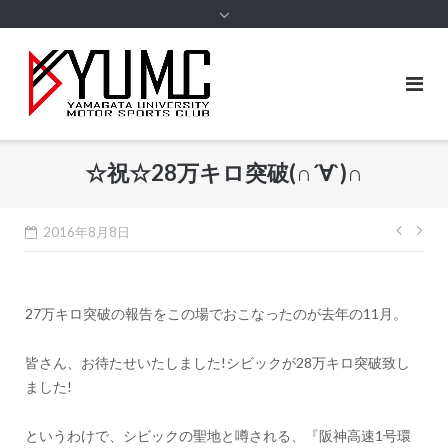
content
☆祝☆28万キロ突破(∩´∀`)∩
投
2016年8月8日
稿
ナ
27万キロ突破の報告をこの場でおこなったのが去年の11月。
ビ
ゲ
皆さん、お待たせいたしました!シビックが28万キロ突破致し
ー
ました!
シ
というわけで、シビックの聖地と噂される、『阪神高速1号環
ョ