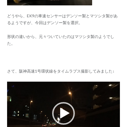
どうやら、EK9の車速センサーはデンソー製とマツシタ製があ
るようですが、今回はデンソー製を選択。
形状の違いから、元々ついていたのはマツシタ製のようでし
た。
さて、阪神高速1号環状線をタイムラプス撮影してみました↓
動
画
プ
レ
ー
ヤ
ー