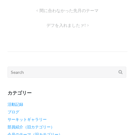
投
間に合わなかった先月のテーマ
稿
デフを入れましたァ!
ナ
ビ
ゲ
ー
シ
Search
ョ
for:
ン
カテゴリー
活動記録
ブログ
サーキットギャラリー
部員紹介（旧カテゴリー）
今月のテーマ（旧カテゴリー）