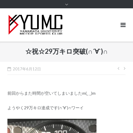
content
☆祝☆29万キロ突破(∩´∀`)∩
投
2017年6月12日
稿
ナ
前回からまた時間が空いてしまいましたm(_ _)m
ビ
ゲ
ようやく29万キロ達成です(∩´∀`)∩ワーイ
ー
シ
ョ