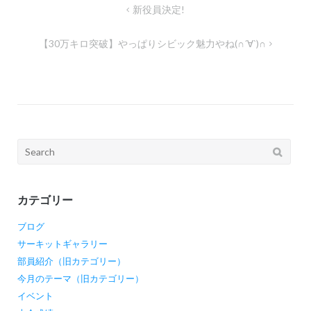
投
新役員決定!
稿
【30万キロ突破】やっぱりシビック魅力やね(∩´∀`)∩
ナ
ビ
ゲ
ー
シ
Search
ョ
for:
ン
カテゴリー
ブログ
サーキットギャラリー
部員紹介（旧カテゴリー）
今月のテーマ（旧カテゴリー）
イベント