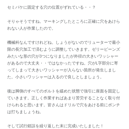
セミバケに固定する穴の位置がずれている・・？
そりゃそうですね。マーキングしたところに正確に穴をあけら
れない人が作業したので。
機械科なんですけれどね。しょうがないのでリューターで最小
限の長穴加工で済むように調整していきます。ゼリービーンズ
みたいな形の穴が3つになりましたが外径の大きいワッシャー
があるので大丈夫・・ではなかったですね。穴がL字部分に寄
ってしまって大きいワッシャーが入らない箇所が発生しまし
た。小さいワッシャーは入るので良しとしましょう。
後は脚側のすべてのボルトを緩めた状態で強引に座面を固定し
ていきます。正しく作業すればあまり苦労することなく取り付
けられると思います。皆さんはドリルで穴をあける前にポンチ
は打ちましょうね。
そして試行錯誤を繰り返した末に完成いたしました！