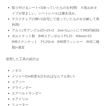
取り付けるシート×1(余っていたものを利用) ※底止めタ
イプが望ましい。シートレールは撤去済み。
デスクチェアの脚×1(自宅にて使っていたものを分解して再
利用)
アルミL字アングル(25×25×2 2m)×1(ム○シにて980円税別)
ボルトナット類 (M8ステンボルトP1.25 40mm)×10
(M8ステンナット P1.25)×6 (M8用ワッシャー 外径二種
類)×適宜
使用した工具の紹介は
ノギス
メジャー(1m程度を計れればなんでも良い)
エアソー
グラインダー
エアベルトサンダー
エアドリル
リューター