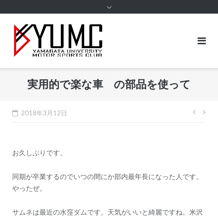
content
実用的で楽な車 の部品を使って
投
2018年3月12日
稿
ナ
お久しぶりです。
ビ
ゲ
同期が卒業するのでいつの間にか部内最年長になった人です。
ー
やったぜ。
シ
サムネは最近の水窪ダムです。天気がいいと綺麗ですね。米沢
ョ